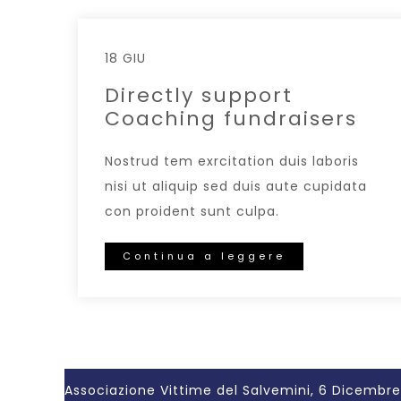
18 GIU
Directly support
Coaching fundraisers
Nostrud tem exrcitation duis laboris
nisi ut aliquip sed duis aute cupidata
con proident sunt culpa.
Continua a leggere
Associazione Vittime del Salvemini, 6 Dicembre