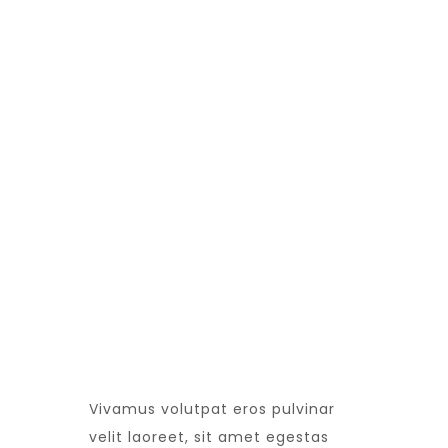
NEW WEBSITE
LATEST EVENT
Vivamus volutpat eros pulvinar
velit laoreet, sit amet egestas